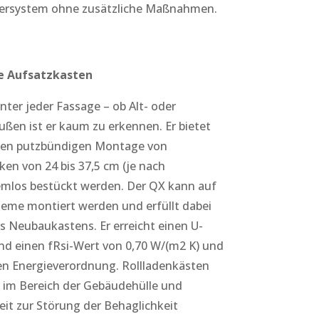
tersystem ohne zusätzliche Maßnahmen.
e Aufsatzkasten
nter jeder Fassage – ob Alt- oder
ßen ist er kaum zu erkennen. Er bietet
iblen putzbündigen Montage von
en von 24 bis 37,5 cm (je nach
emlos bestückt werden. Der QX kann auf
teme montiert werden und erfüllt dabei
s Neubaukastens. Er erreicht einen U-
nd einen fRsi-Wert von 0,70 W/(m2 K) und
en Energieverordnung. Rollladenkästen
l im Bereich der Gebäudehülle und
it zur Störung der Behaglichkeit