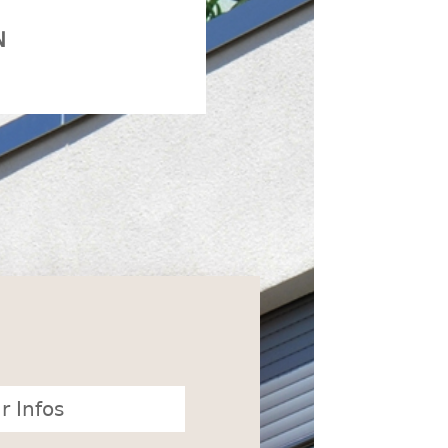
N
r Infos