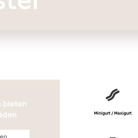
ster

 bieten
läden
Minigurt / Maxigurt
ren