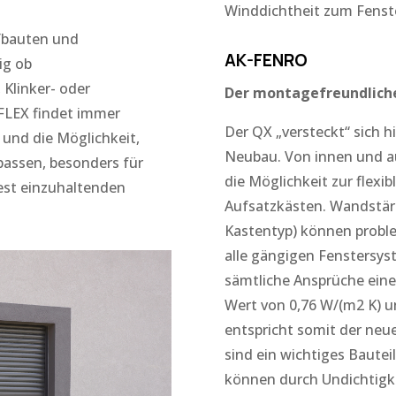
Winddichtheit zum Fens
fbauten und
AK-FENRO
ig ob
linker- oder
Der montagefreundlich
-FLEX findet immer
Der QX „versteckt“ sich hi
t und die Möglichkeit,
Neubau. Von innen und au
assen, besonders für
die Möglichkeit zur flex
est einzuhaltenden
Aufsatzkästen. Wandstärk
Kastentyp) können probl
alle gängigen Fenstersys
sämtliche Ansprüche eine
Wert von 0,76 W/(m2 K) u
entspricht somit der neu
sind ein wichtiges Bautei
können durch Undichtigke