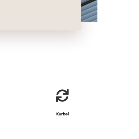

Kurbel